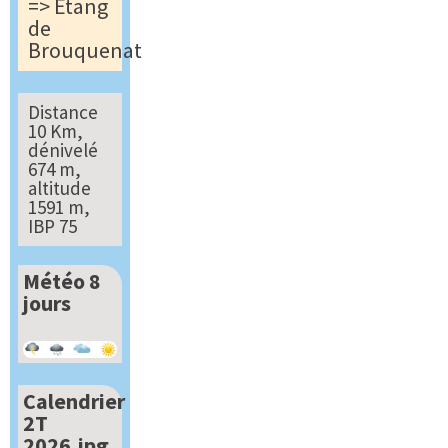
=> Étang
de
Brouquenat
Distance
10 Km,
dénivelé
674 m,
altitude
1591 m,
IBP 75
Météo 8
jours
Calendrier
2T
2026.jpg