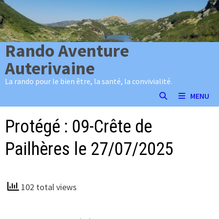
Passer
au
contenu
Rando Aventure
Auterivaine
La rando pour le bien être, la santé, la convivialité.
MENU
Protégé : 09-Crête de
Pailhères le 27/07/2025
102 total views