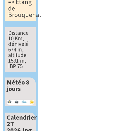
=> Étang
de
Brouquenat
Distance
10 Km,
dénivelé
674 m,
altitude
1591 m,
IBP 75
Météo 8
jours
Calendrier
2T
2026.jpg