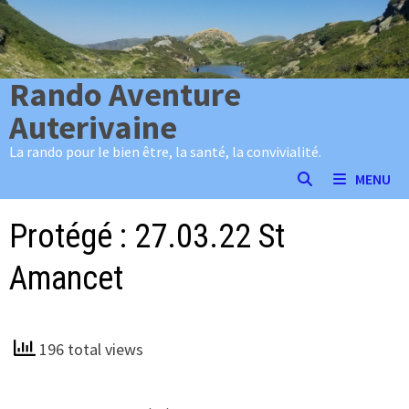
Passer
au
contenu
Rando Aventure
Auterivaine
La rando pour le bien être, la santé, la convivialité.
MENU
Protégé : 27.03.22 St
Amancet
196 total views