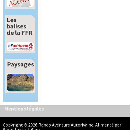
Les
balises
de la FFR
Paysages
Mentions légales
Copyright © 2026
Rando Aventure Auterivaine
. Alimenté par
WordPress
et
Bam
.