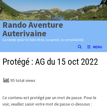
Passer
au
contenu
Rando Aventure
Auterivaine
La rando pour le bien être, la santé, la convivialité.
MENU
Protégé : AG du 15 oct 2022
95 total views
Ce contenu est protégé par un mot de passe. Pour le
voir, veuillez saisir votre mot de passe ci-dessous :