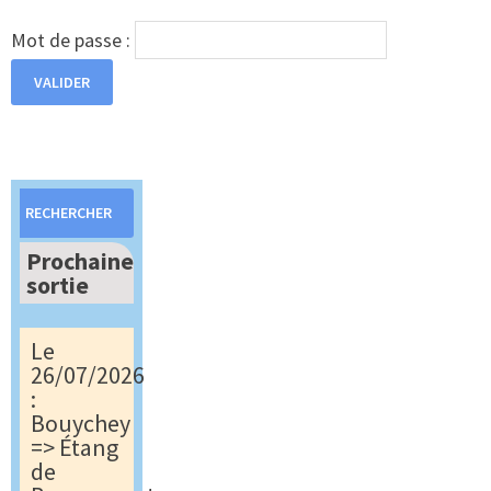
Mot de passe :
Rechercher :
Prochaine
sortie
Le
26/07/2026
:
Bouychey
=> Étang
de