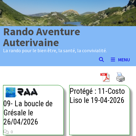
Passer
au
contenu
Rando Aventure
Auterivaine
La rando pour le bien être, la santé, la convivialité.
MENU
Protégé : 11-Costo
Liso le 19-04-2026
09- La boucle de
Grésale le
26/04/2026
0