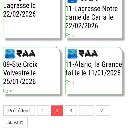
Lagrasse le
11-Lagrasse Notre
22/02/2026
dame de Carla le
22/02/2026
0
09-Ste Croix
11-Alaric, la Grande
Volvestre le
faille le 11/01/2026
25/01/2026
0
0
Pagination
Précédent
1
2
3
…
21
des
publications
Suivant