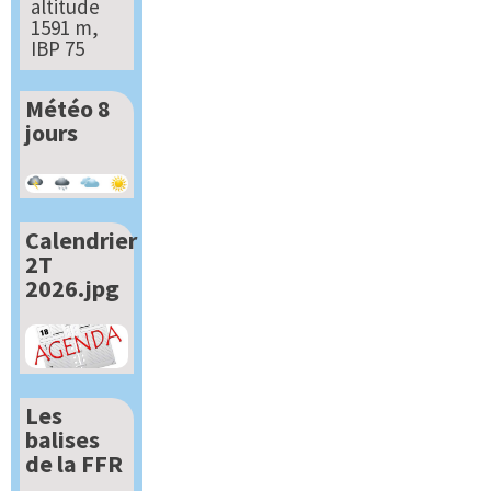
altitude
1591 m,
IBP 75
Météo 8
jours
Calendrier
2T
2026.jpg
Les
balises
de la FFR