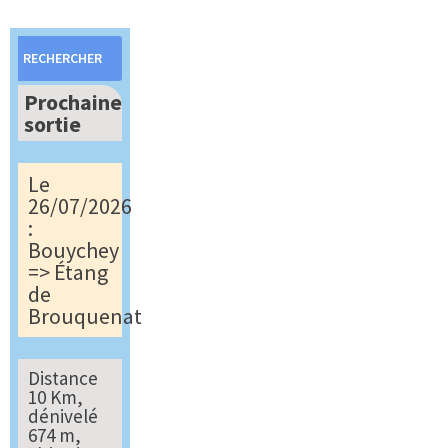
Rechercher :
Prochaine
sortie
Le
26/07/2026
:
Bouychey
=> Étang
de
Brouquenat
Distance
10 Km,
dénivelé
674 m,