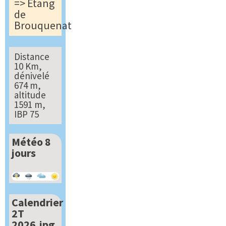
=> Étang
de
Brouquenat
Distance
10 Km,
dénivelé
674 m,
altitude
1591 m,
IBP 75
Météo 8
jours
Calendrier
2T
2026.jpg