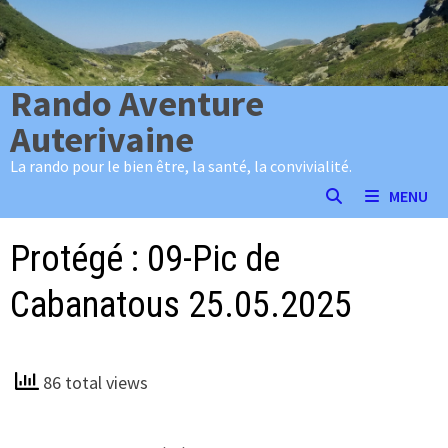
Passer
au
contenu
Rando Aventure
Auterivaine
La rando pour le bien être, la santé, la convivialité.
MENU
Protégé : 09-Pic de
Cabanatous 25.05.2025
86 total views