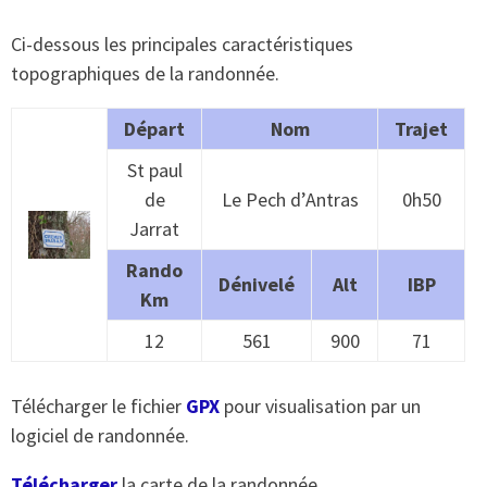
Ci-dessous les principales caractéristiques
topographiques de la randonnée.
Départ
Nom
Trajet
St paul
de
Le Pech d’Antras
0h50
Jarrat
Rando
Dénivelé
Alt
IBP
Km
12
561
900
71
Télécharger le fichier
GPX
pour visualisation par un
logiciel de randonnée.
Télécharger
la carte de la randonnée.