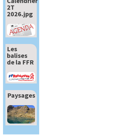
Calendrier
2T
2026.jpg
Les
balises
de la FFR
Paysages