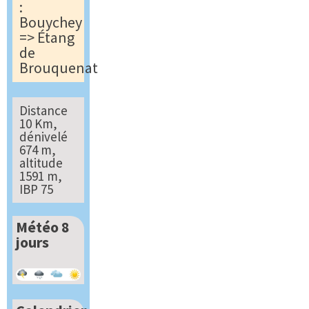
:
Bouychey
=> Étang
de
Brouquenat
Distance
10 Km,
dénivelé
674 m,
altitude
1591 m,
IBP 75
Météo 8
jours