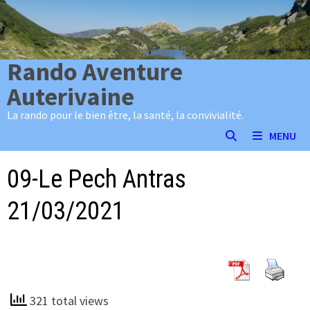
Passer
au
contenu
Rando Aventure
Auterivaine
La rando pour le bien être, la santé, la convivialité.
MENU
09-Le Pech Antras
21/03/2021
321 total views