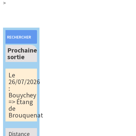
>
Rechercher :
Prochaine
sortie
Le
26/07/2026
:
Bouychey
=> Étang
de
Brouquenat
Distance