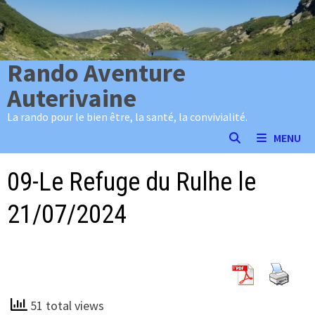
Passer
au
contenu
Rando Aventure
Auterivaine
La rando pour le bien être, la santé, la convivialité.
MENU
09-Le Refuge du Rulhe le
21/07/2024
51 total views