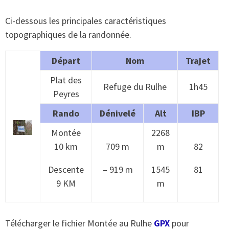
Ci-dessous les principales caractéristiques
topographiques de la randonnée.
Départ
Nom
Trajet
Plat des
Refuge du Rulhe
1h45
Peyres
Rando
Dénivelé
Alt
IBP
Montée
2268
10 km
709 m
m
82
Descente
– 919 m
1545
81
9 KM
m
Télécharger le fichier Montée au Rulhe
GPX
pour