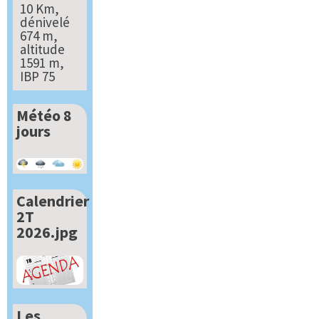
10 Km,
dénivelé
674 m,
altitude
1591 m,
IBP 75
Météo 8
jours
Calendrier
2T
2026.jpg
Les