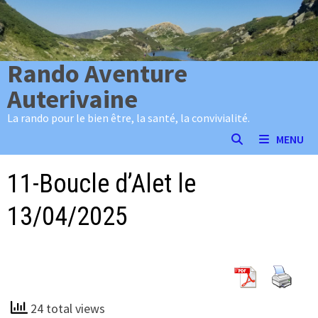
Passer
au
contenu
Rando Aventure
Auterivaine
La rando pour le bien être, la santé, la convivialité.
MENU
11-Boucle d’Alet le
13/04/2025
24 total views