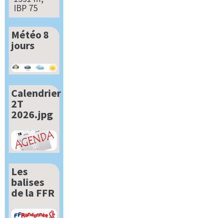
IBP 75
Météo 8
jours
Calendrier
2T
2026.jpg
Les
balises
de la FFR