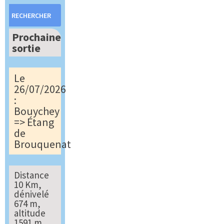
Rechercher :
Prochaine
sortie
Le
26/07/2026
:
Bouychey
=> Étang
de
Brouquenat
Distance
10 Km,
dénivelé
674 m,
altitude
1591 m,