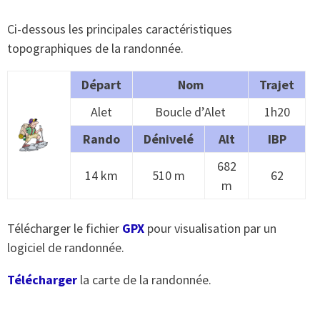
Ci-dessous les principales caractéristiques
topographiques de la randonnée.
Départ
Nom
Trajet
Alet
Boucle d’Alet
1h20
Rando
Dénivelé
Alt
IBP
682
14 km
510 m
62
m
Télécharger le fichier
GPX
pour visualisation par un
logiciel de randonnée.
Télécharger
la carte de la randonnée.