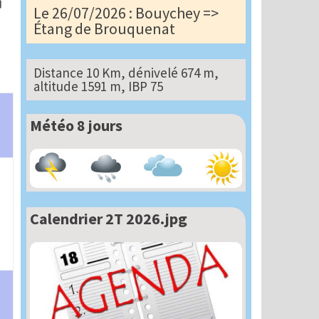
Le 26/07/2026 : Bouychey =>
Étang de Brouquenat
Distance 10 Km, dénivelé 674 m,
altitude 1591 m, IBP 75
Météo 8 jours
Calendrier 2T 2026.jpg