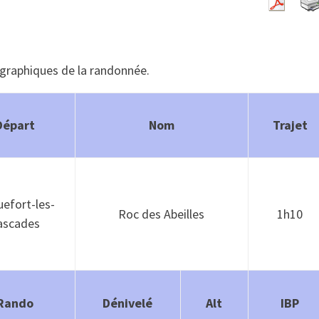
ographiques de la randonnée.
Départ
Nom
Trajet
efort-les-
Roc des Abeilles
1h10
ascades
Rando
Dénivelé
Alt
IBP