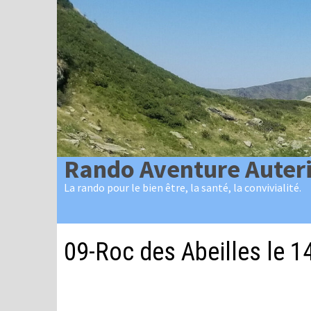
Passer
au
contenu
Rando Aventure Auter
La rando pour le bien être, la santé, la convivialité.
09-Roc des Abeilles le 