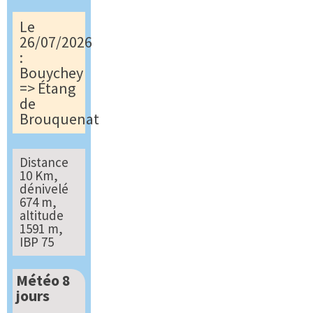
Le
26/07/2026
:
Bouychey
=> Étang
de
Brouquenat
Distance
10 Km,
dénivelé
674 m,
altitude
1591 m,
IBP 75
Météo 8
jours