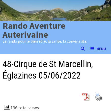
Passer
au
contenu
Rando Aventure
Auterivaine
La rando pour le bien être, la santé, la convivialité.
MENU
48-Cirque de St Marcellin,
Églazines 05/06/2022
136 total views