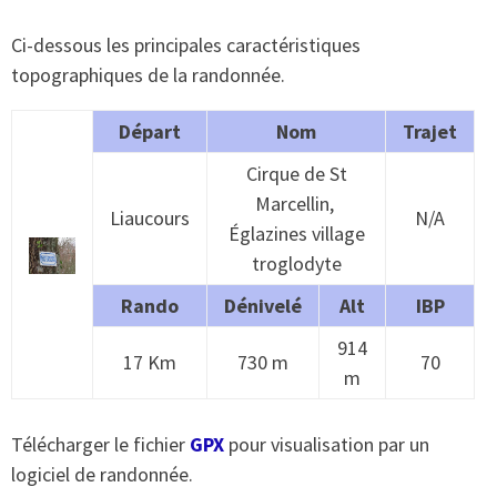
Ci-dessous les principales caractéristiques
topographiques de la randonnée.
Départ
Nom
Trajet
Cirque de St
Marcellin,
Liaucours
N/A
Églazines village
troglodyte
Rando
Dénivelé
Alt
IBP
914
17 Km
730 m
70
m
Télécharger le fichier
GPX
pour visualisation par un
logiciel de randonnée.