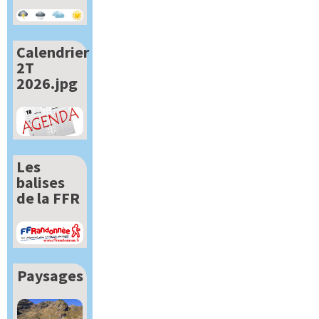
Calendrier
2T
2026.jpg
Les
balises
de la FFR
Paysages