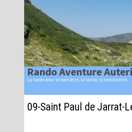
Passer
au
contenu
Rando Aventure Auter
La rando pour le bien être, la santé, la convivialité.
09-Saint Paul de Jarrat-