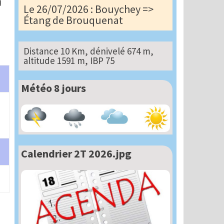
Le 26/07/2026 : Bouychey =>
Étang de Brouquenat
Distance 10 Km, dénivelé 674 m,
altitude 1591 m, IBP 75
Météo 8 jours
Calendrier 2T 2026.jpg