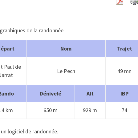
ographiques de la randonnée.
Départ
Nom
Trajet
nt Paul de
Le Pech
49 mn
Jarrat
Rando
Dénivelé
Alt
IBP
14 km
650 m
929 m
74
 un logiciel de randonnée.