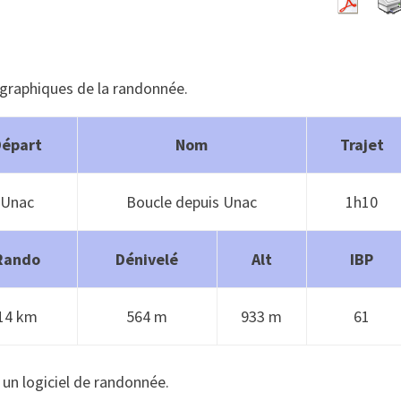
ographiques de la randonnée.
Départ
Nom
Trajet
Unac
Boucle depuis Unac
1h10
Rando
Dénivelé
Alt
IBP
14 km
564 m
933 m
61
 un logiciel de randonnée.