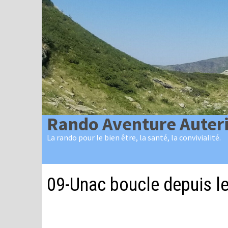
Passer
au
contenu
Rando Aventure Auter
La rando pour le bien être, la santé, la convivialité.
09-Unac boucle depuis le