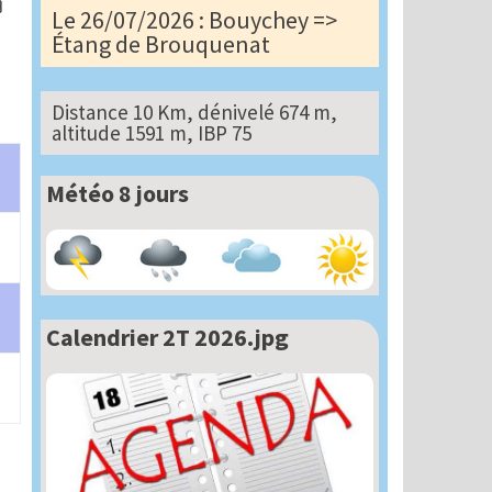
Le 26/07/2026 : Bouychey =>
Étang de Brouquenat
Distance 10 Km, dénivelé 674 m,
altitude 1591 m, IBP 75
Météo 8 jours
Calendrier 2T 2026.jpg